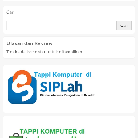
0
5
out
Cari
of
5
Cari
Ulasan dan Review
Tidak ada komentar untuk ditampilkan.