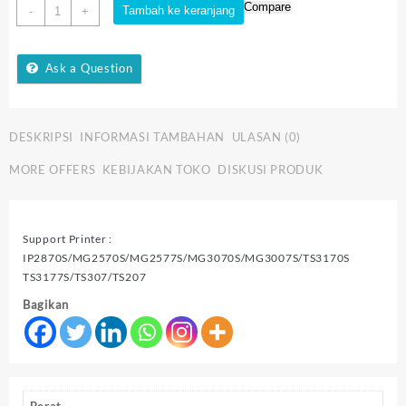
Kuantitas
Compare
Tambah ke keranjang
-
+
Canon
Cartridge
745
Ask a Question
S
Black
-
DESKRIPSI
INFORMASI TAMBAHAN
ULASAN (0)
PG745s
Black
MORE OFFERS
KEBIJAKAN TOKO
DISKUSI PRODUK
-
Cartridge
745S
B
Support Printer :
Original
IP2870S/MG2570S/MG2577S/MG3070S/MG3007S/TS3170S
TS3177S/TS307/TS207
Bagikan
Berat