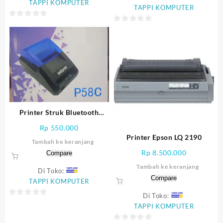
TAPPI KOMPUTER
TAPPI KOMPUTER
0
0
out
out
of
of
5
5
Printer Struk Bluetooth
Inforce P58C
Rp
550.000
Printer Epson LQ 2190
Tambah ke keranjang
Rp
8.500.000
Compare
Tambah ke keranjang
Di Toko:
Compare
TAPPI KOMPUTER
Di Toko:
0
TAPPI KOMPUTER
out
of