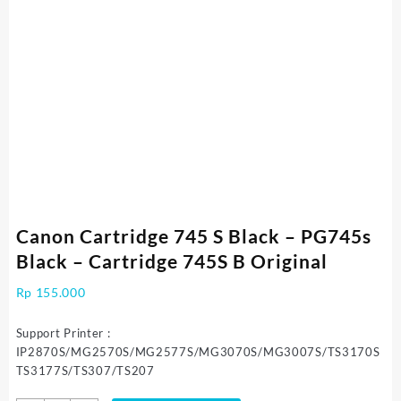
Canon Cartridge 745 S Black – PG745s
Black – Cartridge 745S B Original
Rp
155.000
Support Printer :
IP2870S/MG2570S/MG2577S/MG3070S/MG3007S/TS3170S
TS3177S/TS307/TS207