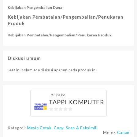
Kebijakan Pengembalian Dana
Kebijakan Pembatalan/Pengembalian/Penukaran
Produk
Kebijakan Pembatalan/Pengembalian/Penukaran Produk
Diskusi umum
Saat ini belum ada diskusi apapun pada produk ini
di toko
TAPPI KOMPUTER
0
out
Kategori:
Mesin Cetak, Copy, Scan & Faksimili
of
Merek
Canon
5