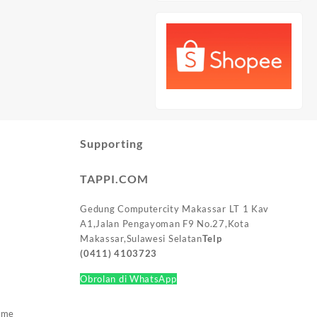
Supporting
TAPPI.COM
Gedung Computercity Makassar LT 1 Kav
A1,Jalan Pengayoman F9 No.27,Kota
Makassar,Sulawesi Selatan
Telp
(0411)
4103723
Obrolan di WhatsApp
eme