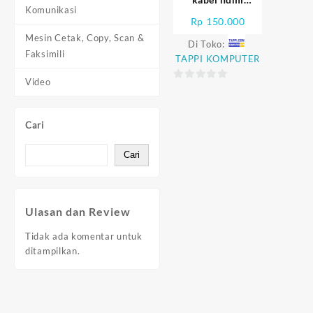
Komunikasi
premium 3m
Rp
150.000
Mesin Cetak, Copy, Scan &
Di Toko:
Faksimili
TAPPI KOMPUTER
Video
0
out
of
Cari
5
Cari
Ulasan dan Review
Tidak ada komentar untuk
ditampilkan.