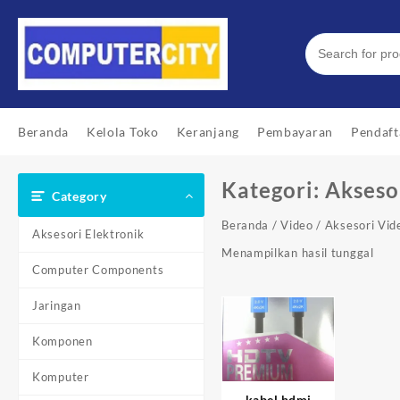
Skip
to
content
Beranda
Kelola Toko
Keranjang
Pembayaran
Pendaft
Kategori:
Akseso
Category
Beranda
/
Video
/ Aksesori Vid
Aksesori Elektronik
Menampilkan hasil tunggal
Computer Components
Jaringan
Komponen
Komputer
kabel hdmi