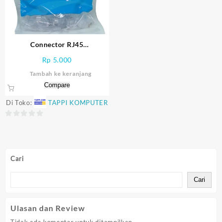
Connector RJ45
AMP/Commscope CAT5
Rp
5.000
Original
Tambah ke keranjang
Compare
Di Toko:
TAPPI KOMPUTER
0
out
of
5
Cari
Cari
Ulasan dan Review
Tidak ada komentar untuk ditampilkan.