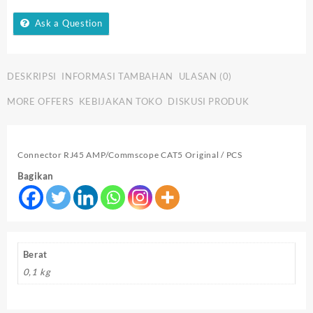
RJ45
AMP/Commscope
Ask a Question
CAT5
Original
DESKRIPSI
INFORMASI TAMBAHAN
ULASAN (0)
MORE OFFERS
KEBIJAKAN TOKO
DISKUSI PRODUK
Connector RJ45 AMP/Commscope CAT5 Original / PCS
Bagikan
Berat
0,1 kg