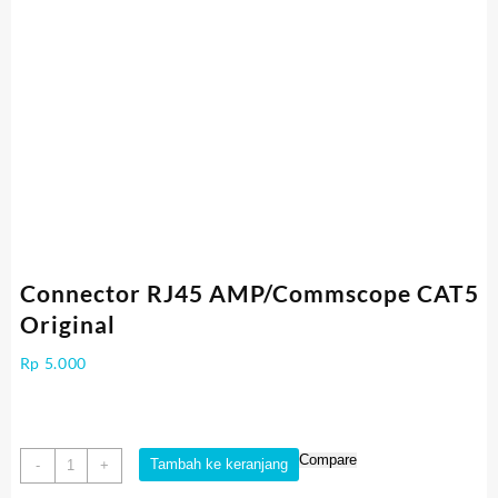
Connector RJ45 AMP/Commscope CAT5
Original
Rp
5.000
Kuantitas
Compare
Tambah ke keranjang
-
+
Connector