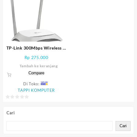
TP-Link 300Mbps Wireless N
Speed (TL-WR840N)
Rp
275.000
Tambah ke keranjang
Compare
Di Toko:
TAPPI KOMPUTER
0
out
Cari
of
5
Cari