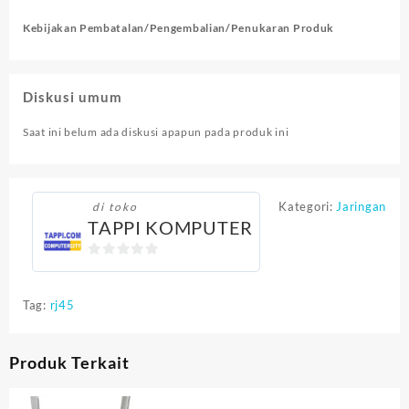
Kebijakan Pembatalan/Pengembalian/Penukaran Produk
Diskusi umum
Saat ini belum ada diskusi apapun pada produk ini
Kategori:
Jaringan
di toko
TAPPI KOMPUTER
0
out
Tag:
rj45
of
5
Produk Terkait