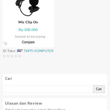
Mic Clip On
Rp
100.000
Tambah ke keranjang
Compare
Di Toko:
TAPPI KOMPUTER
0
out
of
5
Cari
Cari
Ulasan dan Review
Tidak ada komentar untuk ditampilkan.