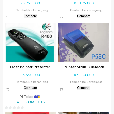
3.0)
Rp
795.000
Rp
195.000
Tambah ke keranjang
Tambah ke keranjang
Compare
Compare
Laser Pointer Presenter
Printer Struk Bluetooth
LOGITECH R400
Inforce P58C
Rp
550.000
Rp
550.000
Tambah ke keranjang
Tambah ke keranjang
Compare
Compare
Di Toko:
TAPPI KOMPUTER
0