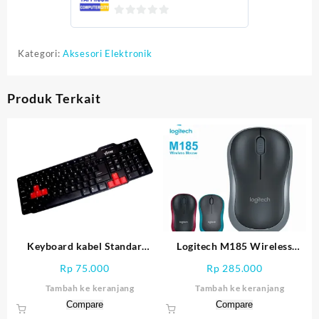
0
out
Kategori:
Aksesori Elektronik
of
5
Produk Terkait
Keyboard kabel Standar
Logitech M185 Wireless
Votre
Mouse
Rp
75.000
Rp
285.000
Tambah ke keranjang
Tambah ke keranjang
Compare
Compare