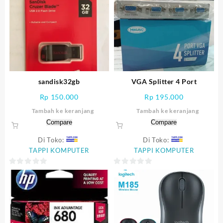
out
of
5
sandisk32gb
VGA Splitter 4 Port
Rp
150.000
Rp
195.000
Tambah ke keranjang
Tambah ke keranjang
Compare
Compare
Di Toko:
Di Toko:
TAPPI KOMPUTER
TAPPI KOMPUTER
0
0
out
out
of
of
5
5