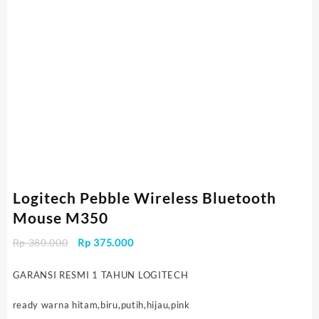
Logitech Pebble Wireless Bluetooth
Mouse M350
Harga
Harga
Rp
380.000
Rp
375.000
aslinya
saat
adalah:
ini
GARANSI RESMI 1 TAHUN LOGITECH
Rp 380.000.
adalah:
Rp 375.000.
ready warna hitam,biru,putih,hijau,pink