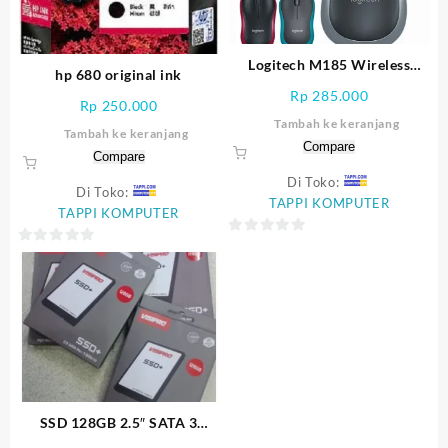
Logitech M185 Wireless
hp 680 original ink
Mouse
Rp
285.000
Rp
250.000
Tambah ke keranjang
Tambah ke keranjang
Compare
Compare
Di Toko:
Di Toko:
TAPPI KOMPUTER
TAPPI KOMPUTER
0
0
out
out
of
of
5
5
SSD 128GB 2.5″ SATA 3
6GB/s VISIPRO 100%