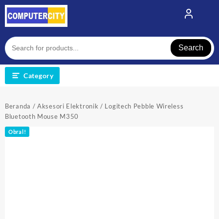
Skip
to
content
Search
Category
Beranda
/
Aksesori Elektronik
/ Logitech Pebble Wireless
Bluetooth Mouse M350
Obral!