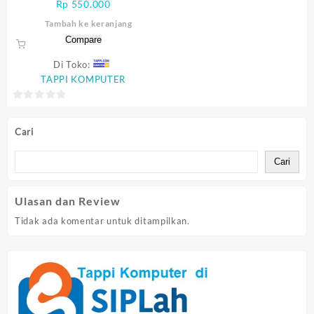
Rp
550.000
ORIGINAL
Tambah ke keranjang
Compare
Di Toko:
TAPPI KOMPUTER
0
out
Cari
of
5
Cari
Ulasan dan Review
Tidak ada komentar untuk ditampilkan.