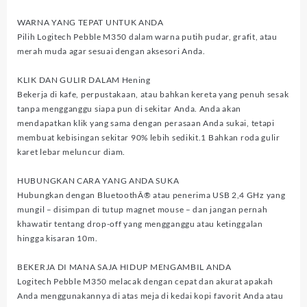
WARNA YANG TEPAT UNTUK ANDA
Pilih Logitech Pebble M350 dalam warna putih pudar, grafit, atau
merah muda agar sesuai dengan aksesori Anda.
KLIK DAN GULIR DALAM Hening
Bekerja di kafe, perpustakaan, atau bahkan kereta yang penuh sesak
tanpa mengganggu siapa pun di sekitar Anda. Anda akan
mendapatkan klik yang sama dengan perasaan Anda sukai, tetapi
membuat kebisingan sekitar 90% lebih sedikit.1 Bahkan roda gulir
karet lebar meluncur diam.
HUBUNGKAN CARA YANG ANDA SUKA
Hubungkan dengan BluetoothÂ® atau penerima USB 2,4 GHz yang
mungil – disimpan di tutup magnet mouse – dan jangan pernah
khawatir tentang drop-off yang mengganggu atau ketinggalan
hingga kisaran 10m.
BEKERJA DI MANA SAJA HIDUP MENGAMBIL ANDA
Logitech Pebble M350 melacak dengan cepat dan akurat apakah
Anda menggunakannya di atas meja di kedai kopi favorit Anda atau