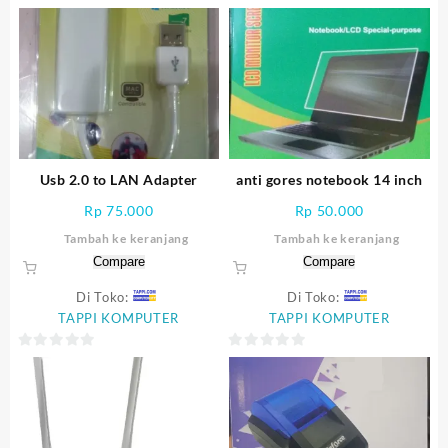
Usb 2.0 to LAN Adapter
anti gores notebook 14 inch
Rp
75.000
Rp
50.000
Tambah ke keranjang
Tambah ke keranjang
Compare
Compare
Di Toko:
Di Toko:
TAPPI KOMPUTER
TAPPI KOMPUTER
0
0
out
out
of
of
5
5