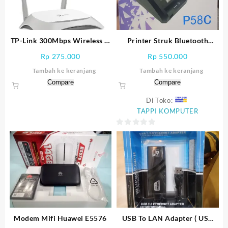
TP-Link 300Mbps Wireless N
Printer Struk Bluetooth
Speed (TL-WR840N)
Inforce P58C
Rp
275.000
Rp
550.000
Tambah ke keranjang
Tambah ke keranjang
Compare
Compare
Di Toko:
TAPPI KOMPUTER
0
out
of
5
Modem Mifi Huawei E5576
USB To LAN Adapter ( USB