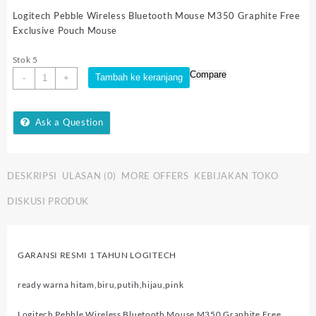
Logitech Pebble Wireless Bluetooth Mouse M350 Graphite Free
Exclusive Pouch Mouse
Stok 5
Kuantitas
Compare
Tambah ke keranjang
-
+
Logitech
Pebble
Wireless
Ask a Question
Bluetooth
Mouse
M350
DESKRIPSI
ULASAN (0)
MORE OFFERS
KEBIJAKAN TOKO
DISKUSI PRODUK
GARANSI RESMI 1 TAHUN LOGITECH
ready warna hitam,biru,putih,hijau,pink
Logitech Pebble Wireless Bluetooth Mouse M350 Graphite Free